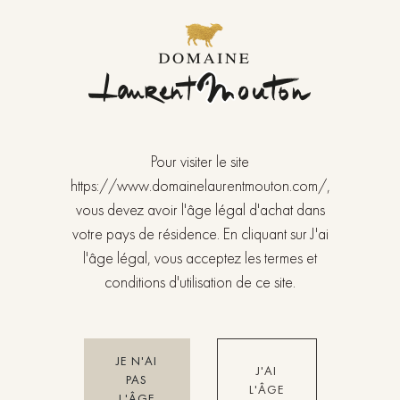
Pour visiter le site
https://www.domainelaurentmouton.com/,
vous devez avoir l'âge légal d'achat dans
votre pays de résidence. En cliquant sur J'ai
l'âge légal, vous acceptez les termes et
conditions d'utilisation de ce site.
SCEA Domaine Mouton Père & Fils
6, rue de l'Orcène - Poncey 71640 GIVRY
JE N'AI
J'AI
PAS
+33(0)3 85 44 37 99
/
+33(0)6 73 27 01 47
L'ÂGE
L'ÂGE