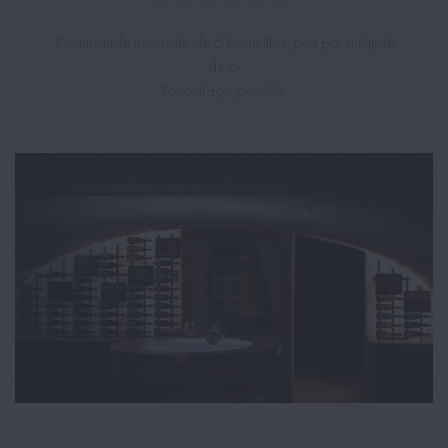
Commande minimale de 6 bouteilles, puis par multiple
de 6.
Panachage possible