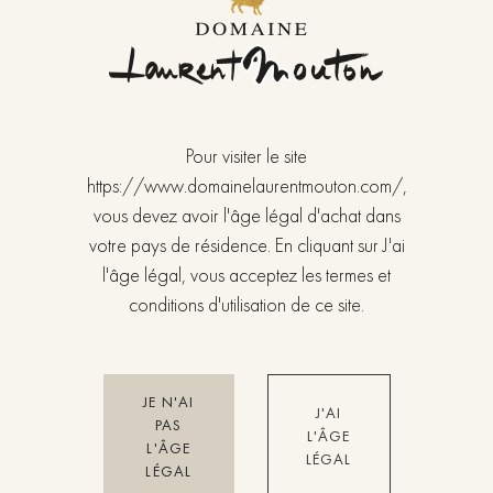
Pour visiter le site
https://www.domainelaurentmouton.com/,
vous devez avoir l'âge légal d'achat dans
votre pays de résidence. En cliquant sur J'ai
l'âge légal, vous acceptez les termes et
FEATURES OF THE VINE
conditions d'utilisation de ce site.
Variety Pinot Noir.
Altitude 230 meters – Orientation South.
Area 2,4102 ha.
JE N'AI
J'AI
1,9025 ha (1992)
PAS
L'ÂGE
L'ÂGE
50,77 ares (1998)
LÉGAL
LÉGAL
Limestone soil.