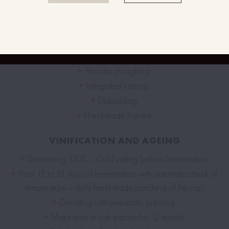
Labour of the vine
Simple Guyot pruning.
Periodic ploughing.
Integrated training.
Disbudding.
Hand-made harvest.
VINIFICATION AND AGEING
Distemming 100% – Cold vatting before fermentation.
From 12 to 15 days of fermentation with automatic check of
temperature – daily hand-made punching of the cap.
Devatting with pneumatic pressing.
Maturation in oak barrels for 12 months.