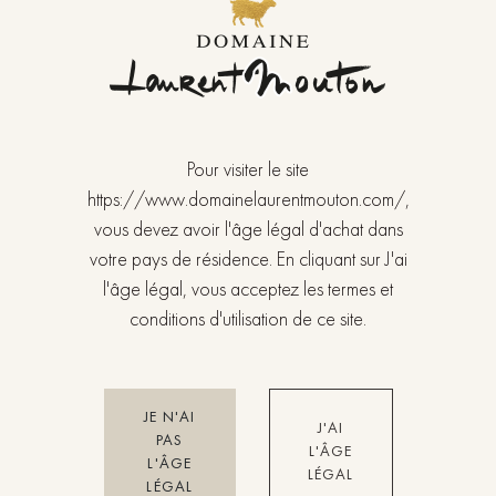
Pour visiter le site
https://www.domainelaurentmouton.com/,
vous devez avoir l'âge légal d'achat dans
votre pays de résidence. En cliquant sur J'ai
l'âge légal, vous acceptez les termes et
CARACTÉRISTIQUES DE LA VIGNE
conditions d'utilisation de ce site.
Cépage Pinot Noir.
Altitude 230 mètres – Orientation sud.
Superficie 2,4102 ha.
JE N'AI
1,9025 ha (1992)
J'AI
PAS
L'ÂGE
50,77 ares (1998)
L'ÂGE
LÉGAL
Sol calcaire.
LÉGAL