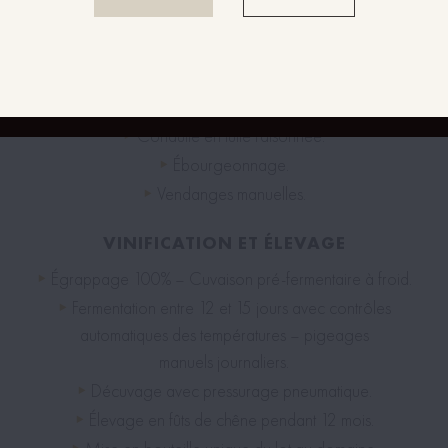
TRAVAIL DE LA VIGNE
Taille guyot simple.
Labours périodiques.
Conduite en lutte raisonnée.
Ébourgeonnage.
Vendanges manuelles.
VINIFICATION ET ÉLEVAGE
Égrappage 100% – Cuvaison pré-fermentaire à froid.
Fermentation entre 12 et 15 jours avec contrôles
automatiques des températures – pigeages
manuels journaliers.
Décuvage avec pressurage pneumatique.
Élevage en fûts de chêne pendant 12 mois.