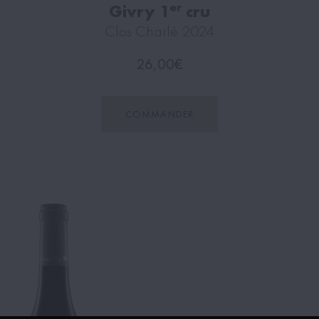
er
Givry 1
cru
Clos Charlé 2024
26,00
€
COMMANDER