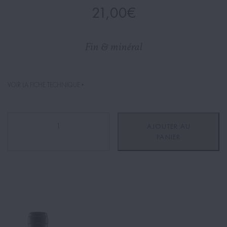
21,00
€
Fin & minéral
VOIR LA FICHE TECHNIQUE ‣
quantité
AJOUTER AU
de
PANIER
Givry