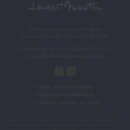
SCEA Domaine Mouton Père & Fils
6, rue de l'Orcène - Poncey 71640 GIVRY
+33(0)3 85 44 37 99
/
+33(0)6 73 27 01 47
contact@domainelaurentmouton.com
Crédits & mentions légales
Politique de confidentialité
Conditions générales de vente
Interdiction de vente de boissons alcoolisées aux mineurs de moins de 18 ans
L'ABUS D’ALCOOL EST DANGEREUX POUR LA SANTÉ. CONSOMMEZ AVEC
MODÉRATION.